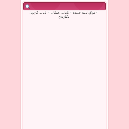
»
موقع لعبة جديدة
»
العاب اطفال
» العاب كرتون
نكلودين