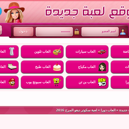
اضة
العاب سيارات
العاب تلوين
العا
ات
العاب مكياج
العاب طبخ
العا
را
العاب بن تن
العاب سبونج بوب
العا
 جديدة
»
العاب دورا
» لعبة سكوتر ديغو المرح 2016