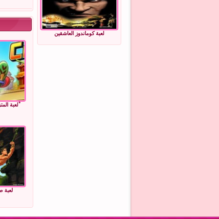
لعبة كوماندوز العاشقين
ْلعبة المت
لعبة طر